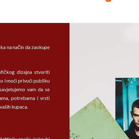
taka na način da zaokupe
ičkog dizajna stvoriti
o i moći privući publiku
a savjetujemo vam da se
jama, potrebama i vrsti
 vaših kupaca.
jeftiniju opciju, kako bi