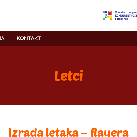
MA
KONTAKT
Letci
Izrada letaka – flayera