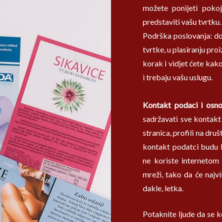
možete ponijeti pokoj
predstaviti vašu tvrtku.
Podrška poslovanja: do
tvrtke, u plasiranju pro
korak i vidjet ćete kako
i trebaju vašu uslugu.
Kontakt podaci i osno
sadržavati sve kontakt
stranica, profili na dru
kontakt podatci budu lak
ne koriste internetom 
mreži, tako da će najv
dakle, letka.
Potaknite ljude da se 