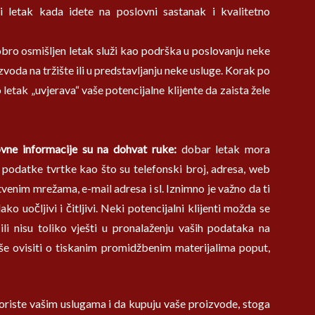
i letak kada idete na poslovni sastanak i kvalitetno
bro osmišljen letak služi kao podrška u poslovanju neke
izvoda na tržište ili u predstavljanju neke usluge. Korak po
 letak „uvjerava“ vaše potencijalne klijente da zaista žele
vne informacije su na dohvat ruke:
dobar letak mora
 podatke tvrtke kao što su telefonski broj, adresa, web
štvenim mrežama, e-mail adresa i sl. Iznimno je važno da ti
o uočljivi i čitljivi. Neki potencijalni klijenti možda se
ili nisu toliko vješti u pronalaženju vaših podataka na
iše ovisiti o tiskanim promidžbenim materijalima poput,
koriste vašim uslugama i da kupuju vaše proizvode, stoga