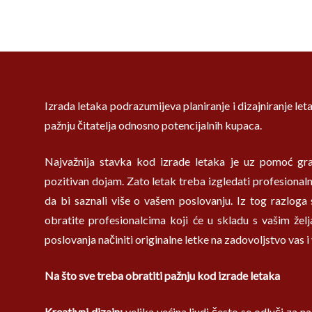
Izrada letaka podrazumijeva planiranje i dizajniranje le
pažnju čitatelja odnosno potencijalnih kupaca.
Najvažnija stavka kod izrade letaka je uz pomoć graf
pozitivan dojam. Zato letak treba izgledati profesionaln
da bi saznali više o vašem poslovanju. Iz tog razlog
obratite profesionalcima koji će u skladu s vašim žel
poslovanja načiniti originalne letke na zadovoljstvo vas i
Na što sve treba obratiti pažnju kod izrade letaka
Kreativni dizajn:
velika većina ljudi često se odluči za naj