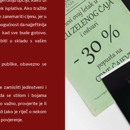
ek isplativa. Ako tražite
 zanemariti cijenu, jer u
ogućnost da najjeftinija
ti kad sve bude gotovo.
biti u skladu s vašim
t publike, obavezno se
te zamisliti jedinstveni i
 da se stilom i bojama
 važno, provjerite je li
li (ako je riječ o nekom
 povjerenje.