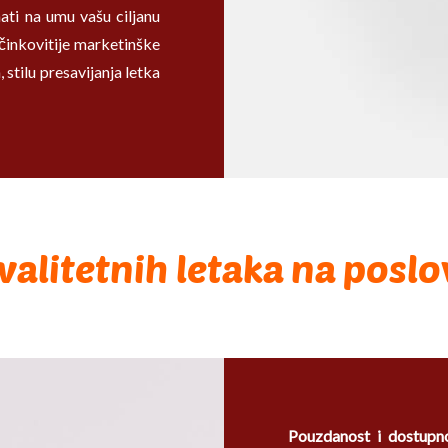
ati na umu vašu ciljanu
jučinkovitije marketinške
 stilu presavijanja letka
valitetnih letaka na poslo
Pouzdanost i dostupn