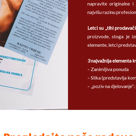
napravite originalne i
najvišu razinu profesion
Letci su „tihi prodavači
proizvode, stoga je iz
elemente, letci predstav
3 najvažnija elementa k
– Zanimljiva ponuda
– Slika (predstavlja ko
– „poziv na djelovanje“: