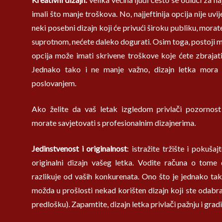
imali što manje troškova. No, najjeftinija opcija nije uvij
neki posebni dizajn koji će privući široku publiku, morate
suprotnom, nećete daleko dogurati. Osim toga, postoji m
opcija može imati skrivene troškove koje ćete zbraja
Jednako tako i ne manje važno, dizajn letka mora 
poslovanjem.
Ako želite da vaš letak izgledom privlači pozornos
morate savjetovati s profesionalnim dizajnerima.
Jedinstvenost i originalnost
: istražite tržište i pokušaj
originalni dizajn vašeg letka. Vodite računa o tome
razlikuje od vaših konkurenata. Ono što je jednako tako
možda u prošlosti nekad korišten dizajn koji ste odabra
predlošku). Zapamtite, dizajn letka privlači pažnju i gradi